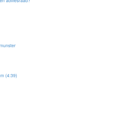
een adviesraad?
smunster
em (4:39)